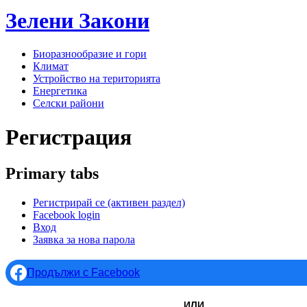
Зелени
Закони
Биоразнообразие и гори
Климат
Устройство на територията
Енергетика
Селски райони
Регистрация
Primary tabs
Регистрирай се
(активен раздел)
Facebook login
Вход
Заявка за нова парола
Продължи с Facebook
ИЛИ