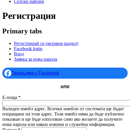
Селски райони
Регистрация
Primary tabs
Регистрирай се
(активен раздел)
Facebook login
Вход
Заявка за нова парола
Продължи с Facebook
ИЛИ
Е-поща
*
Валиден имейл адрес. Всички имейли от системата ще бъдат
изпращани на този адрес. Този имейл няма да бъде публично
показван и ще бъде използван само ако желаете да получите
нова парола или някои новини и служебна информация.
Парола
*