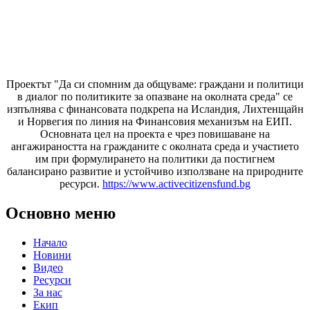
Проектът "Да си спомним да
общуваме
: граждани и политици
в диалог по политиките за опазване на околната среда" се
изпълнява с финансовата подкрепа на Исландия, Лихтенщайн
и Норвегия по линия на Финансовия механизъм на ЕИП.
Основната цел на проекта е чрез повишаване на
ангажираността на гражданите с околната среда и участието
им при формулирането на политики да постигнем
балансирано развитие и устойчиво използване на природните
ресурси.
https://www.activecitizensfund.bg
Основно меню
Начало
Новини
Видео
Ресурси
За нас
Екип