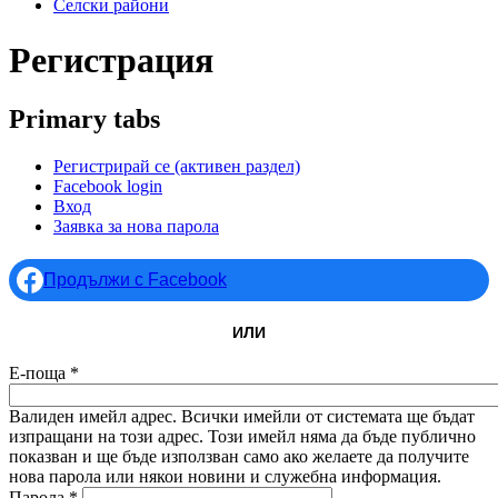
Селски райони
Регистрация
Primary tabs
Регистрирай се
(активен раздел)
Facebook login
Вход
Заявка за нова парола
Продължи с Facebook
ИЛИ
Е-поща
*
Валиден имейл адрес. Всички имейли от системата ще бъдат
изпращани на този адрес. Този имейл няма да бъде публично
показван и ще бъде използван само ако желаете да получите
нова парола или някои новини и служебна информация.
Парола
*