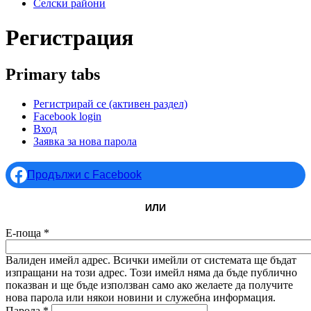
Селски райони
Регистрация
Primary tabs
Регистрирай се
(активен раздел)
Facebook login
Вход
Заявка за нова парола
Продължи с Facebook
ИЛИ
Е-поща
*
Валиден имейл адрес. Всички имейли от системата ще бъдат
изпращани на този адрес. Този имейл няма да бъде публично
показван и ще бъде използван само ако желаете да получите
нова парола или някои новини и служебна информация.
Парола
*