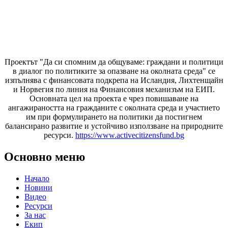
Проектът "Да си спомним да
общуваме
: граждани и политици
в диалог по политиките за опазване на околната среда" се
изпълнява с финансовата подкрепа на Исландия, Лихтенщайн
и Норвегия по линия на Финансовия механизъм на ЕИП.
Основната цел на проекта е чрез повишаване на
ангажираността на гражданите с околната среда и участието
им при формулирането на политики да постигнем
балансирано развитие и устойчиво използване на природните
ресурси.
https://www.activecitizensfund.bg
Основно меню
Начало
Новини
Видео
Ресурси
За нас
Екип