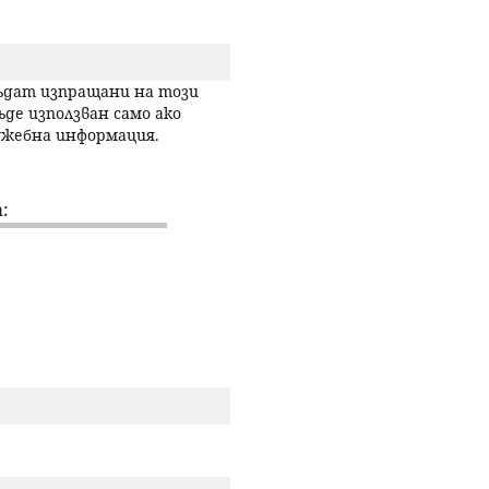
р
с
бъдат изпращани на този
ъде използван само ако
лужебна информация.
е
н
:
е