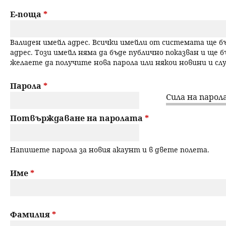
a
н
Е-поща
*
r
ю
Валиден имейл адрес. Всички имейли от системата ще 
y
адрес. Този имейл няма да бъде публично показван и ще б
желаете да получите нова парола или някои новини и с
t
a
Парола
*
Сила на парола
b
Потвърждаване на паролата
*
s
Напишете парола за новия акаунт и в двете полета.
Име
*
Фамилия
*