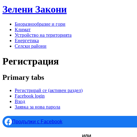
Зелени
Закони
Биоразнообразие и гори
Климат
Устройство на територията
Енергетика
Селски райони
Регистрация
Primary tabs
Регистрирай се
(активен раздел)
Facebook login
Вход
Заявка за нова парола
Продължи с Facebook
ИЛИ