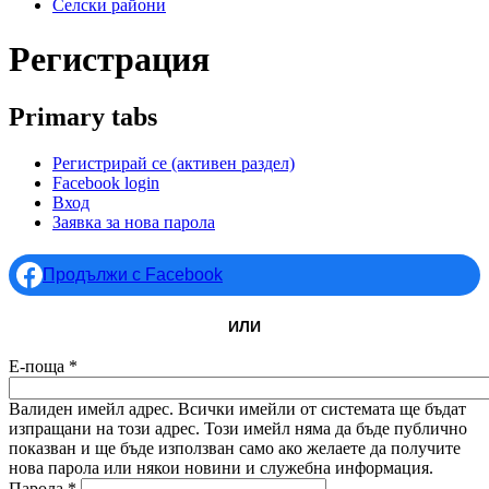
Селски райони
Регистрация
Primary tabs
Регистрирай се
(активен раздел)
Facebook login
Вход
Заявка за нова парола
Продължи с Facebook
ИЛИ
Е-поща
*
Валиден имейл адрес. Всички имейли от системата ще бъдат
изпращани на този адрес. Този имейл няма да бъде публично
показван и ще бъде използван само ако желаете да получите
нова парола или някои новини и служебна информация.
Парола
*