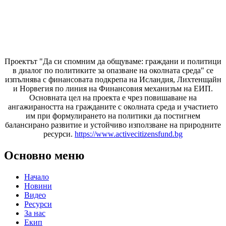
Проектът "Да си спомним да
общуваме
: граждани и политици
в диалог по политиките за опазване на околната среда" се
изпълнява с финансовата подкрепа на Исландия, Лихтенщайн
и Норвегия по линия на Финансовия механизъм на ЕИП.
Основната цел на проекта е чрез повишаване на
ангажираността на гражданите с околната среда и участието
им при формулирането на политики да постигнем
балансирано развитие и устойчиво използване на природните
ресурси.
https://www.activecitizensfund.bg
Основно меню
Начало
Новини
Видео
Ресурси
За нас
Екип