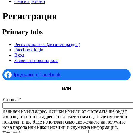
Селски райони
Регистрация
Primary tabs
Регистрирай се
(активен раздел)
Facebook login
Вход
Заявка за нова парола
Продължи с Facebook
ИЛИ
Е-поща
*
Валиден имейл адрес. Всички имейли от системата ще бъдат
изпращани на този адрес. Този имейл няма да бъде публично
показван и ще бъде използван само ако желаете да получите
нова парола или някои новини и служебна информация.
Парола
*