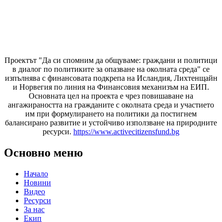
Проектът "Да си спомним да
общуваме
: граждани и политици
в диалог по политиките за опазване на околната среда" се
изпълнява с финансовата подкрепа на Исландия, Лихтенщайн
и Норвегия по линия на Финансовия механизъм на ЕИП.
Основната цел на проекта е чрез повишаване на
ангажираността на гражданите с околната среда и участието
им при формулирането на политики да постигнем
балансирано развитие и устойчиво използване на природните
ресурси.
https://www.activecitizensfund.bg
Основно меню
Начало
Новини
Видео
Ресурси
За нас
Екип