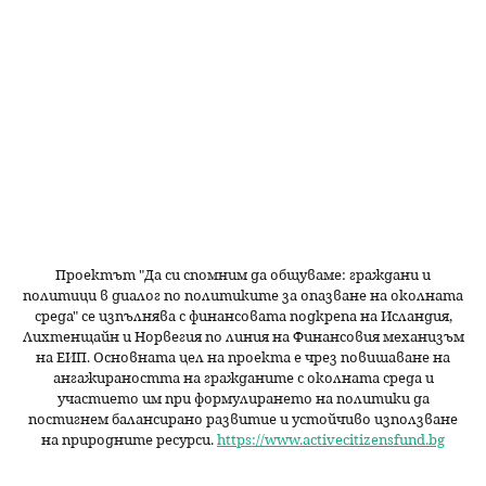
Проектът "Да си спомним да
общуваме
: граждани и
политици в диалог по политиките за опазване на околната
среда" се изпълнява с финансовата подкрепа на Исландия,
Лихтенщайн и Норвегия по линия на Финансовия механизъм
на ЕИП. Основната цел на проекта е чрез повишаване на
ангажираността на гражданите с околната среда и
участието им при формулирането на политики да
постигнем балансирано развитие и устойчиво използване
на природните ресурси.
https://www.activecitizensfund.bg