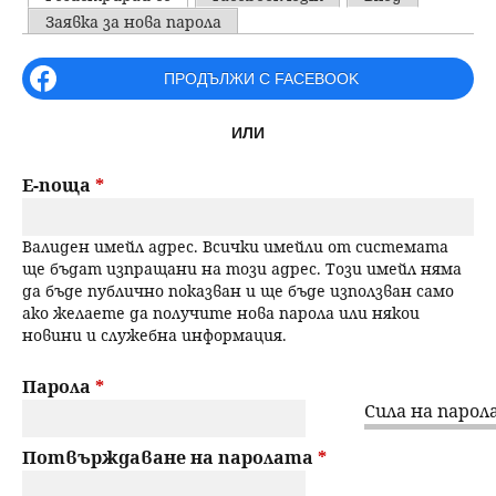
u
P
Заявка за нова парола
н
ъ
r
ПРОДЪЛЖИ С FACEBOOK
ю
р
i
ИЛИ
m
с
a
Е-поща
*
е
r
Валиден имейл адрес. Всички имейли от системата
н
y
ще бъдат изпращани на този адрес. Този имейл няма
да бъде публично показван и ще бъде използван само
t
е
ако желаете да получите нова парола или някои
новини и служебна информация.
a
b
Парола
*
Сила на парола
s
Потвърждаване на паролата
*