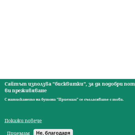
ю
Сайтът използва "бисквитки", за да подобри по
ви преживяване
С натискането на бутона "Приемам" се съгласявате с това.
Покажи повече
Приемам
Не, благодаря