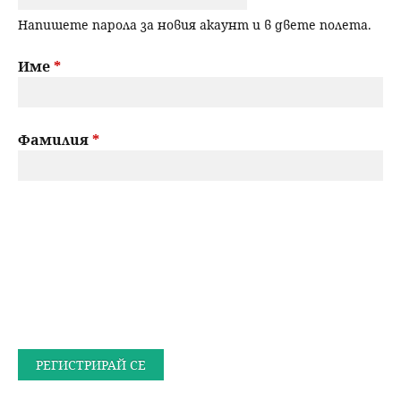
Напишете парола за новия акаунт и в двете полета.
Име
*
Фамилия
*