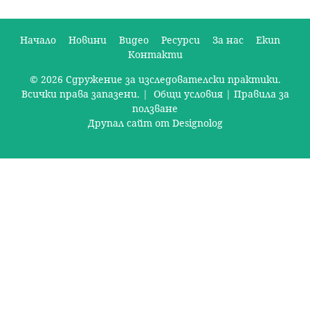
Начало
Новини
Видео
Ресурси
За нас
Екип
Контакти
О
© 2026 Сдружение за изследователски практики.
с
Всички права запазени. |
Общи условия
|
Правила за
н
ползване
Друпал сайт от Designolog
о
в
н
о
м
е
н