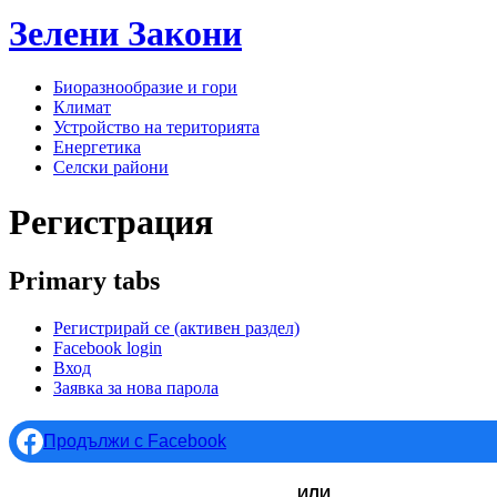
Зелени
Закони
Биоразнообразие и гори
Климат
Устройство на територията
Енергетика
Селски райони
Регистрация
Primary tabs
Регистрирай се
(активен раздел)
Facebook login
Вход
Заявка за нова парола
Продължи с Facebook
ИЛИ