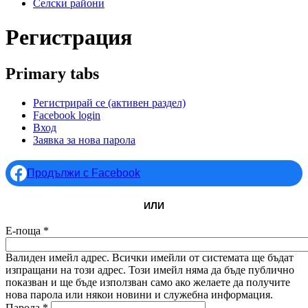
Селски райони
Регистрация
Primary tabs
Регистрирай се
(активен раздел)
Facebook login
Вход
Заявка за нова парола
Продължи с Facebook
ИЛИ
Е-поща
*
Валиден имейл адрес. Всички имейли от системата ще бъдат
изпращани на този адрес. Този имейл няма да бъде публично
показван и ще бъде използван само ако желаете да получите
нова парола или някои новини и служебна информация.
Парола
*