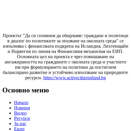
Проектът "Да си спомним да
общуваме
: граждани и политици
в диалог по политиките за опазване на околната среда" се
изпълнява с финансовата подкрепа на Исландия, Лихтенщайн
и Норвегия по линия на Финансовия механизъм на ЕИП.
Основната цел на проекта е чрез повишаване на
ангажираността на гражданите с околната среда и участието
им при формулирането на политики да постигнем
балансирано развитие и устойчиво използване на природните
ресурси.
https://www.activecitizensfund.bg
Основно меню
Начало
Новини
Видео
Ресурси
За нас
Екип