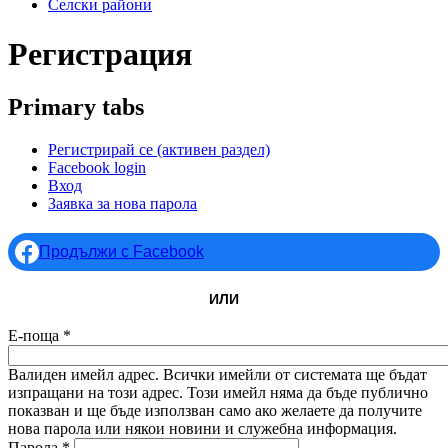
Селски райони
Регистрация
Primary tabs
Регистрирай се
(активен раздел)
Facebook login
Вход
Заявка за нова парола
Продължи с Facebook
ИЛИ
Е-поща
*
Валиден имейл адрес. Всички имейли от системата ще бъдат
изпращани на този адрес. Този имейл няма да бъде публично
показван и ще бъде използван само ако желаете да получите
нова парола или някои новини и служебна информация.
Парола
*