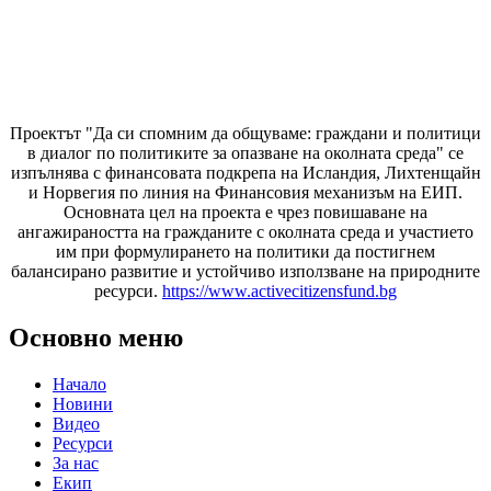
Проектът "Да си спомним да
общуваме
: граждани и политици
в диалог по политиките за опазване на околната среда" се
изпълнява с финансовата подкрепа на Исландия, Лихтенщайн
и Норвегия по линия на Финансовия механизъм на ЕИП.
Основната цел на проекта е чрез повишаване на
ангажираността на гражданите с околната среда и участието
им при формулирането на политики да постигнем
балансирано развитие и устойчиво използване на природните
ресурси.
https://www.activecitizensfund.bg
Основно меню
Начало
Новини
Видео
Ресурси
За нас
Екип