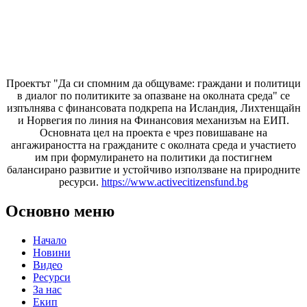
Проектът "Да си спомним да
общуваме
: граждани и политици
в диалог по политиките за опазване на околната среда" се
изпълнява с финансовата подкрепа на Исландия, Лихтенщайн
и Норвегия по линия на Финансовия механизъм на ЕИП.
Основната цел на проекта е чрез повишаване на
ангажираността на гражданите с околната среда и участието
им при формулирането на политики да постигнем
балансирано развитие и устойчиво използване на природните
ресурси.
https://www.activecitizensfund.bg
Основно меню
Начало
Новини
Видео
Ресурси
За нас
Екип