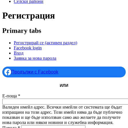
Селски райони
Регистрация
Primary tabs
Регистрирай се
(активен раздел)
Facebook login
Вход
Заявка за нова парола
Продължи с Facebook
ИЛИ
Е-поща
*
Валиден имейл адрес. Всички имейли от системата ще бъдат
изпращани на този адрес. Този имейл няма да бъде публично
показван и ще бъде използван само ако желаете да получите
нова парола или някои новини и служебна информация.
Парола
*