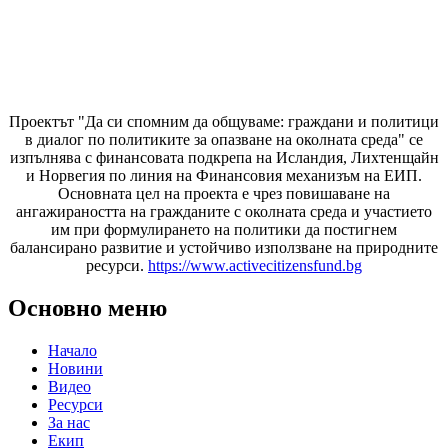
Проектът "Да си спомним да
общуваме
: граждани и политици
в диалог по политиките за опазване на околната среда" се
изпълнява с финансовата подкрепа на Исландия, Лихтенщайн
и Норвегия по линия на Финансовия механизъм на ЕИП.
Основната цел на проекта е чрез повишаване на
ангажираността на гражданите с околната среда и участието
им при формулирането на политики да постигнем
балансирано развитие и устойчиво използване на природните
ресурси.
https://www.activecitizensfund.bg
Основно меню
Начало
Новини
Видео
Ресурси
За нас
Екип