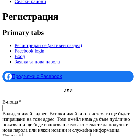
Селски райони
Регистрация
Primary tabs
Регистрирай се
(активен раздел)
Facebook login
Вход
Заявка за нова парола
Продължи с Facebook
ИЛИ
Е-поща
*
Валиден имейл адрес. Всички имейли от системата ще бъдат
изпращани на този адрес. Този имейл няма да бъде публично
показван и ще бъде използван само ако желаете да получите
нова парола или някои новини и служебна информация.
Парола
*