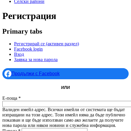
Селски райони
Регистрация
Primary tabs
Регистрирай се
(активен раздел)
Facebook login
Вход
Заявка за нова парола
Продължи с Facebook
ИЛИ
Е-поща
*
Валиден имейл адрес. Всички имейли от системата ще бъдат
изпращани на този адрес. Този имейл няма да бъде публично
показван и ще бъде използван само ако желаете да получите
нова парола или някои новини и служебна информация.
Парола
*