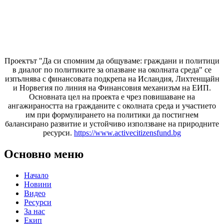
Проектът "Да си спомним да
общуваме
: граждани и политици
в диалог по политиките за опазване на околната среда" се
изпълнява с финансовата подкрепа на Исландия, Лихтенщайн
и Норвегия по линия на Финансовия механизъм на ЕИП.
Основната цел на проекта е чрез повишаване на
ангажираността на гражданите с околната среда и участието
им при формулирането на политики да постигнем
балансирано развитие и устойчиво използване на природните
ресурси.
https://www.activecitizensfund.bg
Основно меню
Начало
Новини
Видео
Ресурси
За нас
Екип