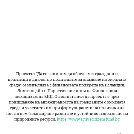
Проектът "Да си спомним да
общуваме
: граждани и
политици в диалог по политиките за опазване на околната
среда" се изпълнява с финансовата подкрепа на Исландия,
Лихтенщайн и Норвегия по линия на Финансовия
механизъм на ЕИП. Основната цел на проекта е чрез
повишаване на ангажираността на гражданите с околната
среда и участието им при формулирането на политики да
постигнем балансирано развитие и устойчиво използване на
природните ресурси.
https://www.activecitizensfund.bg