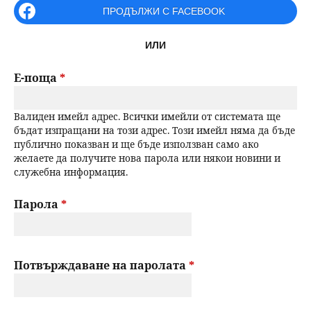
r
ПРОДЪЛЖИ С FACEBOOK
н
р
i
ИЛИ
m
ю
с
a
Е-поща
*
е
r
Валиден имейл адрес. Всички имейли от системата ще
н
y
бъдат изпращани на този адрес. Този имейл няма да бъде
публично показван и ще бъде използван само ако
t
е
желаете да получите нова парола или някои новини и
служебна информация.
a
b
Парола
*
s
Потвърждаване на паролата
*