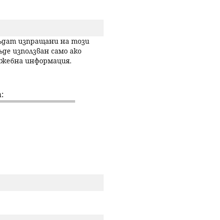
р
с
бъдат изпращани на този
ъде използван само ако
лужебна информация.
е
н
:
е