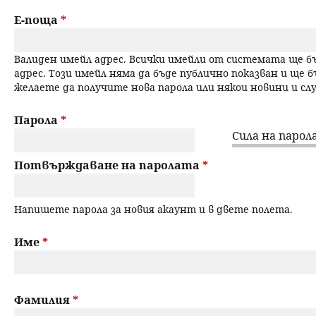
a
н
Е-поща
*
r
ю
Валиден имейл адрес. Всички имейли от системата ще 
y
адрес. Този имейл няма да бъде публично показван и ще б
желаете да получите нова парола или някои новини и с
t
a
Парола
*
Сила на парола
b
Потвърждаване на паролата
*
s
Напишете парола за новия акаунт и в двете полета.
Име
*
Фамилия
*