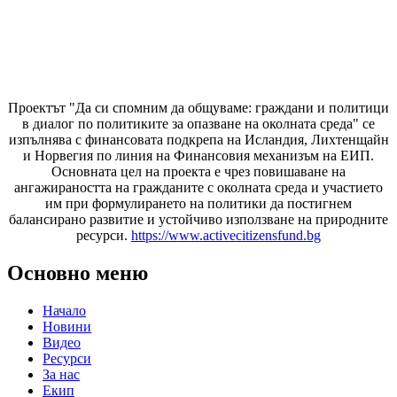
Проектът "Да си спомним да
общуваме
: граждани и политици
в диалог по политиките за опазване на околната среда" се
изпълнява с финансовата подкрепа на Исландия, Лихтенщайн
и Норвегия по линия на Финансовия механизъм на ЕИП.
Основната цел на проекта е чрез повишаване на
ангажираността на гражданите с околната среда и участието
им при формулирането на политики да постигнем
балансирано развитие и устойчиво използване на природните
ресурси.
https://www.activecitizensfund.bg
Основно меню
Начало
Новини
Видео
Ресурси
За нас
Екип