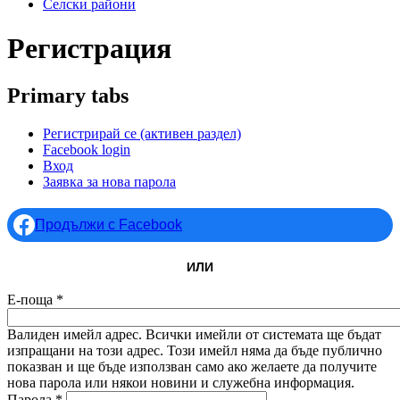
Селски райони
Регистрация
Primary tabs
Регистрирай се
(активен раздел)
Facebook login
Вход
Заявка за нова парола
Продължи с Facebook
ИЛИ
Е-поща
*
Валиден имейл адрес. Всички имейли от системата ще бъдат
изпращани на този адрес. Този имейл няма да бъде публично
показван и ще бъде използван само ако желаете да получите
нова парола или някои новини и служебна информация.
Парола
*