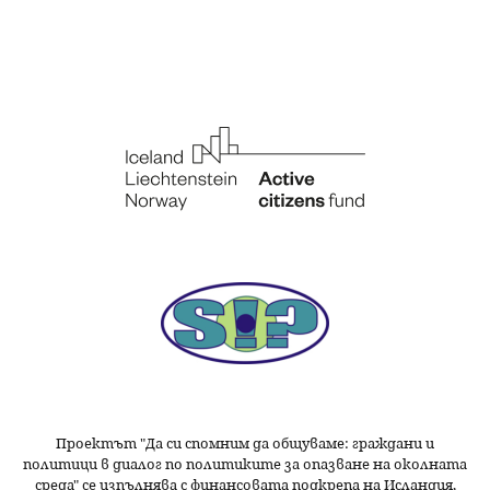
Проектът "Да си спомним да
общуваме
: граждани и
политици в диалог по политиките за опазване на околната
среда" се изпълнява с финансовата подкрепа на Исландия,