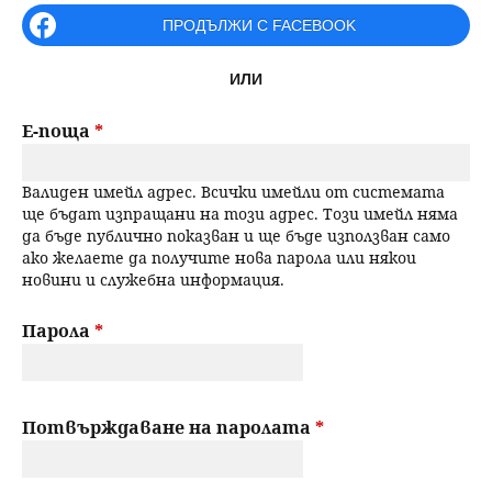
r
ПРОДЪЛЖИ С FACEBOOK
н
р
i
ю
ИЛИ
m
с
a
Е-поща
*
е
r
Валиден имейл адрес. Всички имейли от системата
н
y
ще бъдат изпращани на този адрес. Този имейл няма
да бъде публично показван и ще бъде използван само
t
е
ако желаете да получите нова парола или някои
новини и служебна информация.
a
b
Парола
*
s
Потвърждаване на паролата
*