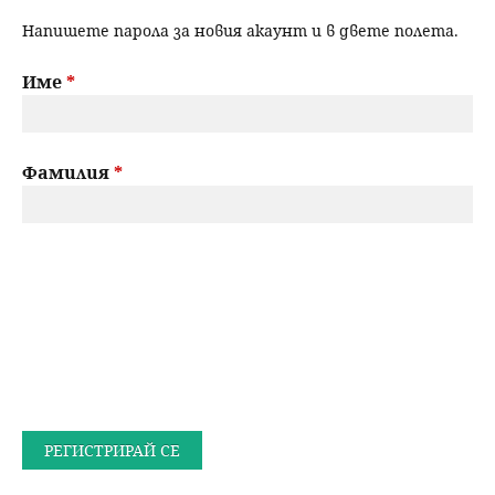
Напишете парола за новия акаунт и в двете полета.
Име
*
Фамилия
*