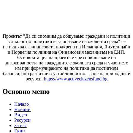
Проектът "Да си спомним да
общуваме
: граждани и политици
в диалог по политиките за опазване на околната среда" се
изпълнява с финансовата подкрепа на Исландия, Лихтенщайн
и Норвегия по линия на Финансовия механизъм на ЕИП.
Основната цел на проекта е чрез повишаване на
ангажираността на гражданите с околната среда и участието
им при формулирането на политики да постигнем
балансирано развитие и устойчиво използване на природните
ресурси.
https://www.activecitizensfund.bg
Основно меню
Начало
Новини
Видео
Ресурси
За нас
Екип