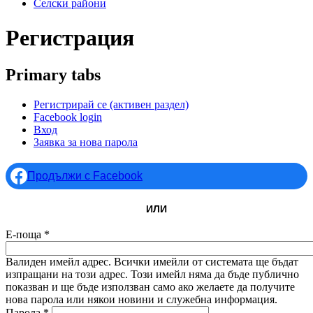
Селски райони
Регистрация
Primary tabs
Регистрирай се
(активен раздел)
Facebook login
Вход
Заявка за нова парола
Продължи с Facebook
ИЛИ
Е-поща
*
Валиден имейл адрес. Всички имейли от системата ще бъдат
изпращани на този адрес. Този имейл няма да бъде публично
показван и ще бъде използван само ако желаете да получите
нова парола или някои новини и служебна информация.
Парола
*