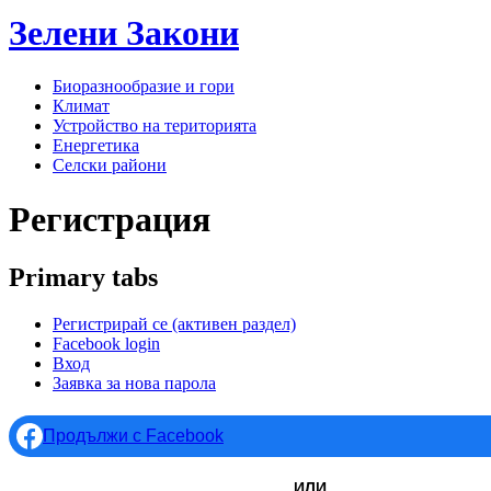
Зелени
Закони
Биоразнообразие и гори
Климат
Устройство на територията
Енергетика
Селски райони
Регистрация
Primary tabs
Регистрирай се
(активен раздел)
Facebook login
Вход
Заявка за нова парола
Продължи с Facebook
ИЛИ