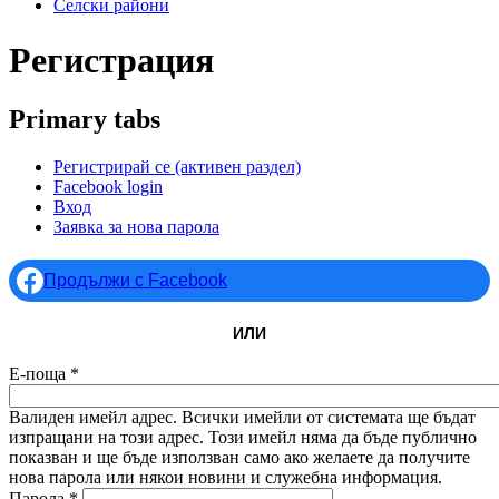
Селски райони
Регистрация
Primary tabs
Регистрирай се
(активен раздел)
Facebook login
Вход
Заявка за нова парола
Продължи с Facebook
ИЛИ
Е-поща
*
Валиден имейл адрес. Всички имейли от системата ще бъдат
изпращани на този адрес. Този имейл няма да бъде публично
показван и ще бъде използван само ако желаете да получите
нова парола или някои новини и служебна информация.
Парола
*