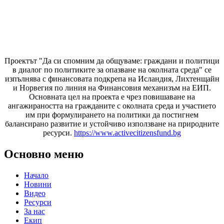
Проектът "Да си спомним да
общуваме
: граждани и политици
в диалог по политиките за опазване на околната среда" се
изпълнява с финансовата подкрепа на Исландия, Лихтенщайн
и Норвегия по линия на Финансовия механизъм на ЕИП.
Основната цел на проекта е чрез повишаване на
ангажираността на гражданите с околната среда и участието
им при формулирането на политики да постигнем
балансирано развитие и устойчиво използване на природните
ресурси.
https://www.activecitizensfund.bg
Основно меню
Начало
Новини
Видео
Ресурси
За нас
Екип