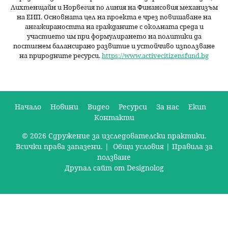
Лихтенщайн и Норвегия по линия на Финансовия механизъм
на ЕИП. Основната цел на проекта е чрез повишаване на
ангажираността на гражданите с околната среда и
участието им при формулирането на политики да
постигнем балансирано развитие и устойчиво използване
на природните ресурси.
https://www.activecitizensfund.bg
Начало
Новини
Видео
Ресурси
За нас
Екип
Контакти
О
© 2026 Сдружение за изследователски практики.
с
Всички права запазени. |
Общи условия
|
Правила за
н
ползване
Друпал сайт от Designolog
о
в
н