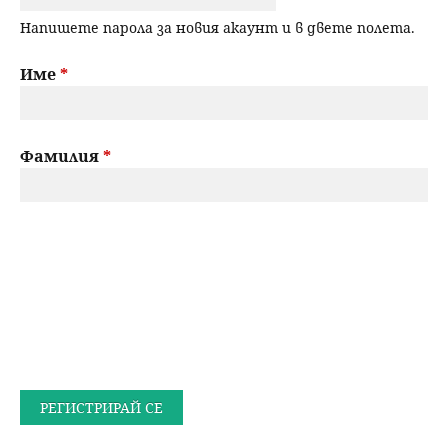
Напишете парола за новия акаунт и в двете полета.
Име
*
Фамилия
*