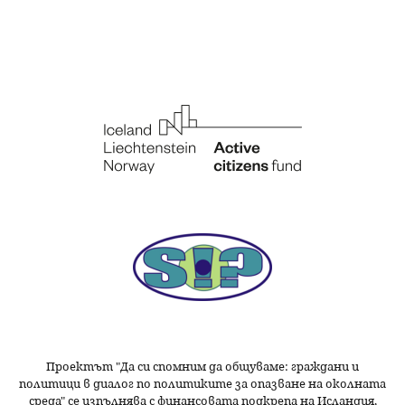
Проектът "Да си спомним да
общуваме
: граждани и
политици в диалог по политиките за опазване на околната
среда" се изпълнява с финансовата подкрепа на Исландия,