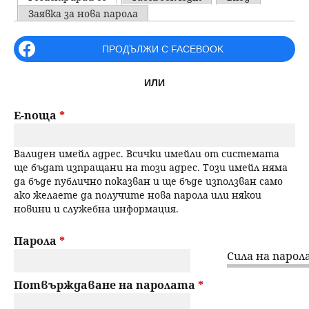
u
P
Заявка за нова парола
н
ъ
r
ПРОДЪЛЖИ С FACEBOOK
ю
р
i
ИЛИ
m
с
a
Е-поща
*
е
r
Валиден имейл адрес. Всички имейли от системата
н
y
ще бъдат изпращани на този адрес. Този имейл няма
да бъде публично показван и ще бъде използван само
t
е
ако желаете да получите нова парола или някои
новини и служебна информация.
a
b
Парола
*
Сила на парола
s
Потвърждаване на паролата
*