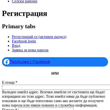
Селски райони
Регистрация
Primary tabs
Регистрирай се
(активен раздел)
Facebook login
Вход
Заявка за нова парола
Продължи с Facebook
ИЛИ
Е-поща
*
Валиден имейл адрес. Всички имейли от системата ще бъдат
изпращани на този адрес. Този имейл няма да бъде публично
показван и ще бъде използван само ако желаете да получите
нова парола или някои новини и служебна информация.
Парола
*