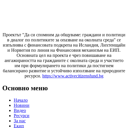
Проектът "Да си спомним да
общуваме
: граждани и политици
в диалог по политиките за опазване на околната среда" се
изпълнява с финансовата подкрепа на Исландия, Лихтенщайн
и Норвегия по линия на Финансовия механизъм на ЕИП.
Основната цел на проекта е чрез повишаване на
ангажираността на гражданите с околната среда и участието
им при формулирането на политики да постигнем
балансирано развитие и устойчиво използване на природните
ресурси.
https://www.activecitizensfund.bg
Основно меню
Начало
Новини
Видео
Ресурси
За нас
Екип