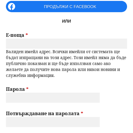
r
ПРОДЪЛЖИ С FACEBOOK
н
р
i
ю
ИЛИ
m
с
a
Е-поща
*
е
r
Валиден имейл адрес. Всички имейли от системата ще
н
y
бъдат изпращани на този адрес. Този имейл няма да бъде
публично показван и ще бъде използван само ако
t
е
желаете да получите нова парола или някои новини и
служебна информация.
a
b
Парола
*
s
Потвърждаване на паролата
*