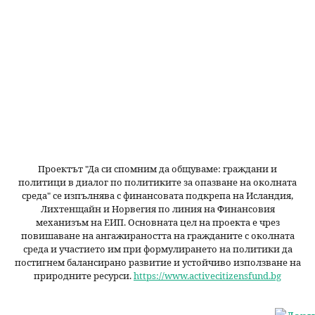
Проектът "Да си спомним да
общуваме
: граждани и
политици в диалог по политиките за опазване на околната
среда" се изпълнява с финансовата подкрепа на Исландия,
Лихтенщайн и Норвегия по линия на Финансовия
механизъм на ЕИП. Основната цел на проекта е чрез
повишаване на ангажираността на гражданите с околната
среда и участието им при формулирането на политики да
постигнем балансирано развитие и устойчиво използване на
природните ресурси.
https://www.activecitizensfund.bg