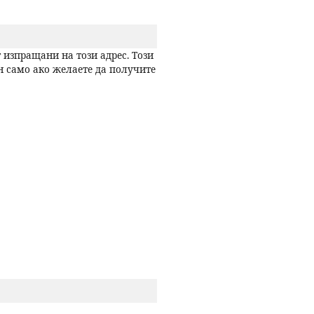
р
 изпращани на този адрес. Този
с
н само ако желаете да получите
е
н
е