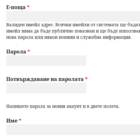
a
Е-поща
*
н
r
ю
Валиден имейл адрес. Всички имейли от системата ще бъдат
y
имейл няма да бъде публично показван и ще бъде използва
нова парола или някои новини и служебна информация.
t
a
Парола
*
b
s
Потвърждаване на паролата
*
Напишете парола за новия акаунт и в двете полета.
Име
*