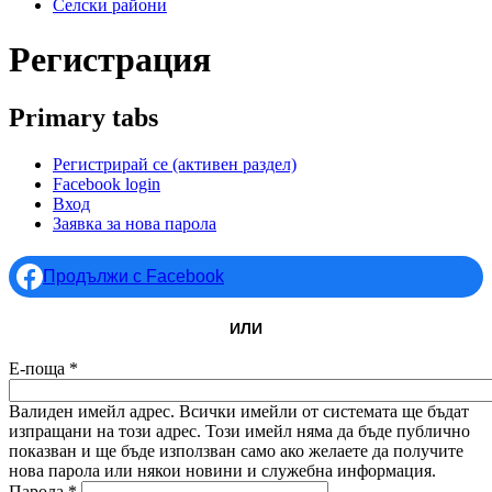
Селски райони
Регистрация
Primary tabs
Регистрирай се
(активен раздел)
Facebook login
Вход
Заявка за нова парола
Продължи с Facebook
ИЛИ
Е-поща
*
Валиден имейл адрес. Всички имейли от системата ще бъдат
изпращани на този адрес. Този имейл няма да бъде публично
показван и ще бъде използван само ако желаете да получите
нова парола или някои новини и служебна информация.
Парола
*