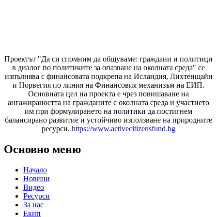
Проектът "Да си спомним да
общуваме
: граждани и политици
в диалог по политиките за опазване на околната среда" се
изпълнява с финансовата подкрепа на Исландия, Лихтенщайн
и Норвегия по линия на Финансовия механизъм на ЕИП.
Основната цел на проекта е чрез повишаване на
ангажираността на гражданите с околната среда и участието
им при формулирането на политики да постигнем
балансирано развитие и устойчиво използване на природните
ресурси.
https://www.activecitizensfund.bg
Основно меню
Начало
Новини
Видео
Ресурси
За нас
Екип