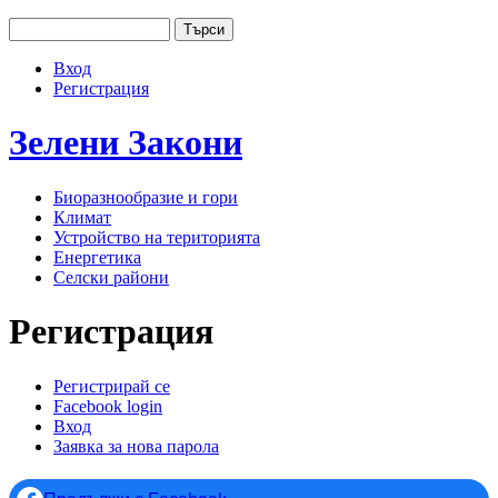
Jump to navigation
Търси
Основно меню
Форма за търсене
Вход
User menu
Регистрация
Зелени
Закони
Биоразнообразие и гори
Климат
Устройство на територията
Енергетика
Селски райони
Регистрация
Регистрирай се
(активен раздел)
Facebook login
Primary tabs
Вход
Заявка за нова парола