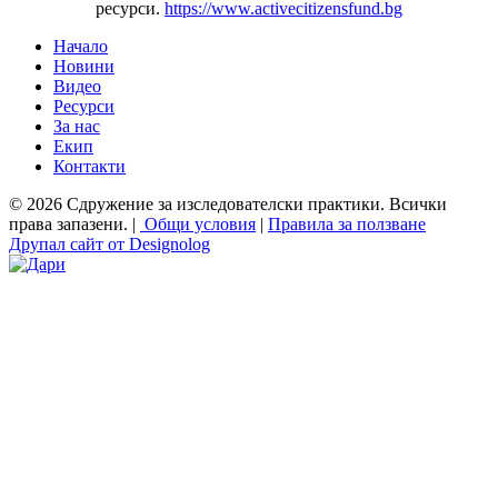
ресурси.
https://www.activecitizensfund.bg
Начало
Новини
Основно меню
Видео
Ресурси
За нас
Екип
Контакти
© 2026 Сдружение за изследователски практики. Всички
права запазени. |
Общи условия
|
Правила за ползване
Друпал сайт от Designolog