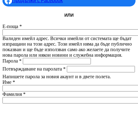
Продължи с Facebook
ИЛИ
Е-поща
*
Валиден имейл адрес. Всички имейли от системата ще бъдат
изпращани на този адрес. Този имейл няма да бъде публично
показван и ще бъде използван само ако желаете да получите
нова парола или някои новини и служебна информация.
Парола
*
Потвърждаване на паролата
*
Напишете парола за новия акаунт и в двете полета.
Име
*
Фамилия
*