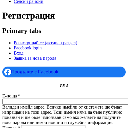
Селски райони
Регистрация
Primary tabs
Регистрирай се
(активен раздел)
Facebook login
Вход
Заявка за нова парола
Продължи с Facebook
ИЛИ
Е-поща
*
Валиден имейл адрес. Всички имейли от системата ще бъдат
изпращани на този адрес. Този имейл няма да бъде публично
показван и ще бъде използван само ако желаете да получите
нова парола или някои новини и служебна информация.
Парола
*