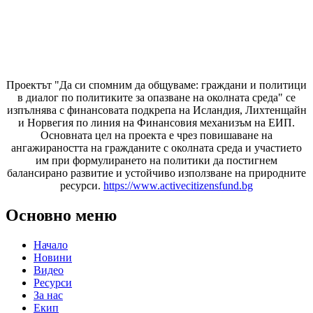
Проектът "Да си спомним да
общуваме
: граждани и политици
в диалог по политиките за опазване на околната среда" се
изпълнява с финансовата подкрепа на Исландия, Лихтенщайн
и Норвегия по линия на Финансовия механизъм на ЕИП.
Основната цел на проекта е чрез повишаване на
ангажираността на гражданите с околната среда и участието
им при формулирането на политики да постигнем
балансирано развитие и устойчиво използване на природните
ресурси.
https://www.activecitizensfund.bg
Основно меню
Начало
Новини
Видео
Ресурси
За нас
Екип