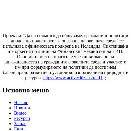
Проектът "Да си спомним да
общуваме
: граждани и политици
в диалог по политиките за опазване на околната среда" се
изпълнява с финансовата подкрепа на Исландия, Лихтенщайн
и Норвегия по линия на Финансовия механизъм на ЕИП.
Основната цел на проекта е чрез повишаване на
ангажираността на гражданите с околната среда и участието
им при формулирането на политики да постигнем
балансирано развитие и устойчиво използване на природните
ресурси.
https://www.activecitizensfund.bg
Основно меню
Начало
Новини
Видео
Ресурси
За нас
Екип