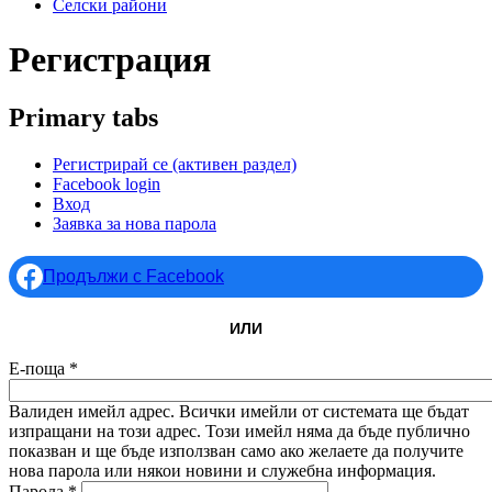
Селски райони
Регистрация
Primary tabs
Регистрирай се
(активен раздел)
Facebook login
Вход
Заявка за нова парола
Продължи с Facebook
ИЛИ
Е-поща
*
Валиден имейл адрес. Всички имейли от системата ще бъдат
изпращани на този адрес. Този имейл няма да бъде публично
показван и ще бъде използван само ако желаете да получите
нова парола или някои новини и служебна информация.
Парола
*