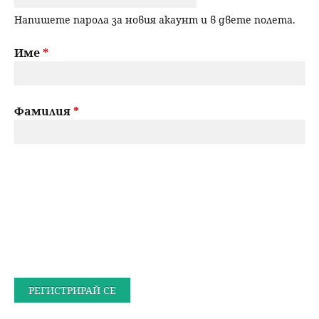
Напишете парола за новия акаунт и в двете полета.
Име
*
Фамилия
*