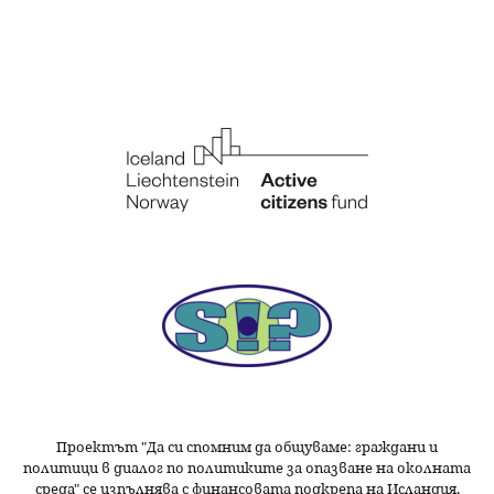
Проектът "Да си спомним да
общуваме
: граждани и
политици в диалог по политиките за опазване на околната
среда" се изпълнява с финансовата подкрепа на Исландия,