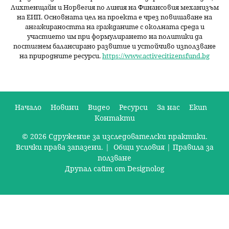
Лихтенщайн и Норвегия по линия на Финансовия механизъм
на ЕИП. Основната цел на проекта е чрез повишаване на
ангажираността на гражданите с околната среда и
участието им при формулирането на политики да
постигнем балансирано развитие и устойчиво използване
на природните ресурси.
https://www.activecitizensfund.bg
Начало
Новини
Видео
Ресурси
За нас
Екип
Контакти
О
© 2026 Сдружение за изследователски практики.
с
Всички права запазени. |
Общи условия
|
Правила за
н
ползване
Друпал сайт от Designolog
о
в
н