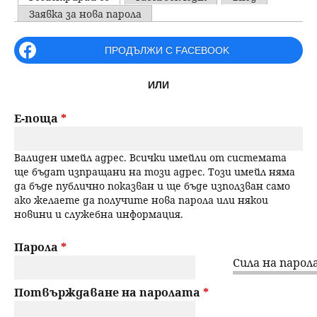
u
P
Заявка за нова парола
н
ъ
r
ПРОДЪЛЖИ С FACEBOOK
ю
р
i
ИЛИ
m
с
a
Е-поща
*
е
r
Валиден имейл адрес. Всички имейли от системата
н
y
ще бъдат изпращани на този адрес. Този имейл няма
да бъде публично показван и ще бъде използван само
t
е
ако желаете да получите нова парола или някои
новини и служебна информация.
a
b
Парола
*
Сила на парола
s
Потвърждаване на паролата
*