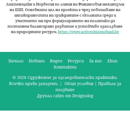
Лихтенщайн и Норвегия по линия на Финансовия механизъм
на ЕИП. Основната цел на проекта е чрез повишаване на
ангажираността на гражданите с околната среда и
участието им при формулирането на политики да
постигнем балансирано развитие и устойчиво използване
на природните ресурси.
https://www.activecitizensfund.bg
Начало
Новини
Видео
Ресурси
За нас
Екип
Контакти
О
© 2026 Сдружение за изследователски практики.
с
Всички права запазени. |
Общи условия
|
Правила за
н
ползване
Друпал сайт от Designolog
о
в
н