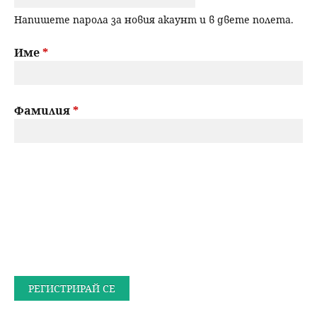
Напишете парола за новия акаунт и в двете полета.
Име
*
Фамилия
*