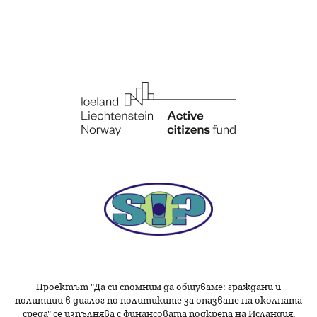
Проектът "Да си спомним да
общуваме
: граждани и
политици в диалог по политиките за опазване на околната
среда" се изпълнява с финансовата подкрепа на Исландия,