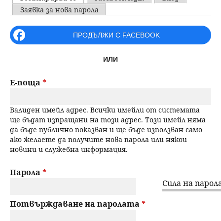
u
P
Заявка за нова парола
н
ъ
r
ПРОДЪЛЖИ С FACEBOOK
ю
р
i
ИЛИ
m
с
a
Е-поща
*
е
r
Валиден имейл адрес. Всички имейли от системата
н
y
ще бъдат изпращани на този адрес. Този имейл няма
да бъде публично показван и ще бъде използван само
t
е
ако желаете да получите нова парола или някои
новини и служебна информация.
a
b
Парола
*
Сила на парола
s
Потвърждаване на паролата
*