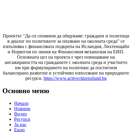
Проектът "Да си спомним да
общуваме
: граждани и политици
в диалог по политиките за опазване на околната среда" се
изпълнява с финансовата подкрепа на Исландия, Лихтенщайн
и Норвегия по линия на Финансовия механизъм на ЕИП.
Основната цел на проекта е чрез повишаване на
ангажираността на гражданите с околната среда и участието
им при формулирането на политики да постигнем
балансирано развитие и устойчиво използване на природните
ресурси.
https://www.activecitizensfund.bg
Основно меню
Начало
Новини
Видео
Ресурси
За нас
Екип