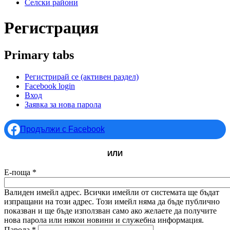
Селски райони
Регистрация
Primary tabs
Регистрирай се
(активен раздел)
Facebook login
Вход
Заявка за нова парола
Продължи с Facebook
ИЛИ
Е-поща
*
Валиден имейл адрес. Всички имейли от системата ще бъдат
изпращани на този адрес. Този имейл няма да бъде публично
показван и ще бъде използван само ако желаете да получите
нова парола или някои новини и служебна информация.
Парола
*