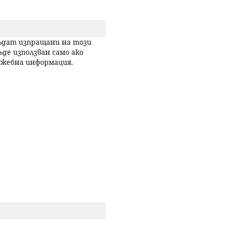
р
с
бъдат изпращани на този
ъде използван само ако
лужебна информация.
е
н
е