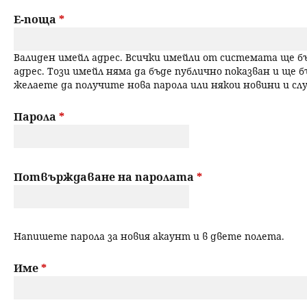
a
н
Е-поща
*
r
ю
Валиден имейл адрес. Всички имейли от системата ще 
y
адрес. Този имейл няма да бъде публично показван и ще б
желаете да получите нова парола или някои новини и с
t
a
Парола
*
b
s
Потвърждаване на паролата
*
Напишете парола за новия акаунт и в двете полета.
Име
*