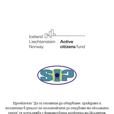
Проектът "Да си спомним да
общуваме
: граждани и
политици в диалог по политиките за опазване на околната
среда" се изпълнява с финансовата подкрепа на Исландия,