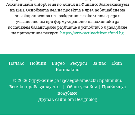
Лихтенщайн и Норвегия по линия на Финансовия механизъм
на ЕИП. Основната цел на проекта е чрез повишаване на
ангажираността на гражданите с околната среда и
участието им при формулирането на политики да
постигнем балансирано развитие и устойчиво използване
на природните ресурси.
https://www.activecitizensfund.bg
Начало
Новини
Видео
Ресурси
За нас
Екип
Контакти
О
© 2026 Сдружение за изследователски практики.
с
Всички права запазени. |
Общи условия
|
Правила за
н
ползване
Друпал сайт от Designolog
о
в
н