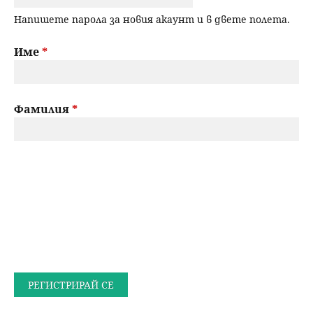
Напишете парола за новия акаунт и в двете полета.
Име
*
Фамилия
*