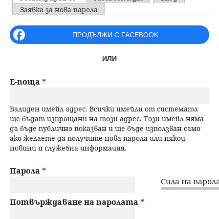
u
P
Заявка за нова парола
н
ъ
r
ПРОДЪЛЖИ С FACEBOOK
ю
р
i
ИЛИ
m
с
a
Е-поща
*
е
r
Валиден имейл адрес. Всички имейли от системата
н
y
ще бъдат изпращани на този адрес. Този имейл няма
да бъде публично показван и ще бъде използван само
t
е
ако желаете да получите нова парола или някои
новини и служебна информация.
a
b
Парола
*
Сила на парола
s
Потвърждаване на паролата
*