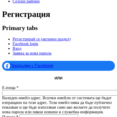
Селски райони
Регистрация
Primary tabs
Регистрирай се
(активен раздел)
Facebook login
Вход
Заявка за нова парола
Продължи с Facebook
ИЛИ
Е-поща
*
Валиден имейл адрес. Всички имейли от системата ще бъдат
изпращани на този адрес. Този имейл няма да бъде публично
показван и ще бъде използван само ако желаете да получите
нова парола или някои новини и служебна информация.
Парола
*