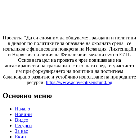
Проектът "Да си спомним да
общуваме
: граждани и политици
в диалог по политиките за опазване на околната среда" се
изпълнява с финансовата подкрепа на Исландия, Лихтенщайн
и Норвегия по линия на Финансовия механизъм на ЕИП.
Основната цел на проекта е чрез повишаване на
ангажираността на гражданите с околната среда и участието
им при формулирането на политики да постигнем
балансирано развитие и устойчиво използване на природните
ресурси.
https://www.activecitizensfund.bg
Основно меню
Начало
Новини
Видео
Ресурси
За нас
Екип