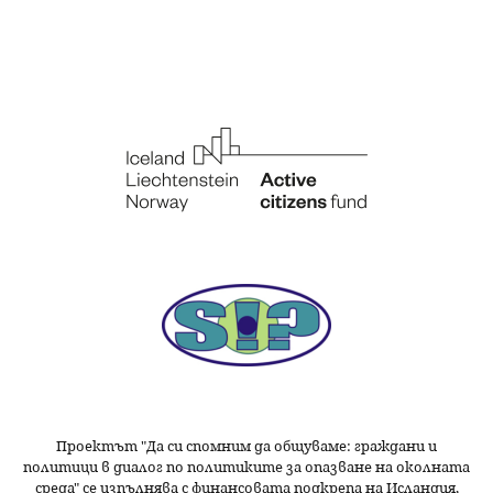
Проектът "Да си спомним да
общуваме
: граждани и
политици в диалог по политиките за опазване на околната
среда" се изпълнява с финансовата подкрепа на Исландия,