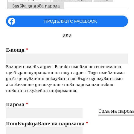
u
P
Заявка за нова парола
н
ъ
r
ПРОДЪЛЖИ С FACEBOOK
ю
р
i
ИЛИ
m
с
a
Е-поща
*
е
r
Валиден имейл адрес. Всички имейли от системата
н
y
ще бъдат изпращани на този адрес. Този имейл няма
да бъде публично показван и ще бъде използван само
t
е
ако желаете да получите нова парола или някои
новини и служебна информация.
a
b
Парола
*
Сила на парола
s
Потвърждаване на паролата
*