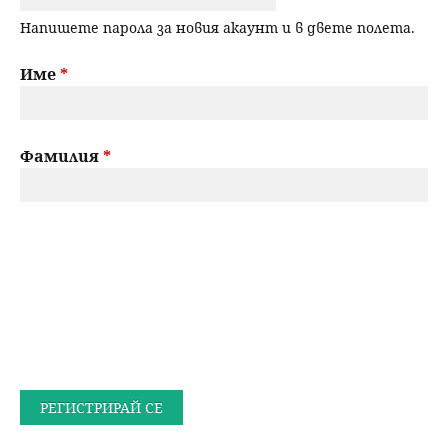
Напишете парола за новия акаунт и в двете полета.
Име
*
Фамилия
*