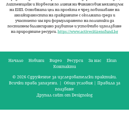
Лихтенщайн и Норвегия по линия на Финансовия механизъм
на ЕИП. Основната цел на проекта е чрез повишаване на
ангажираността на гражданите с околната среда и
участието им при формулирането на политики да
постигнем балансирано развитие и устойчиво използване
на природните ресурси.
https://www.activecitizensfund.bg
Начало
Новини
Видео
Ресурси
За нас
Екип
Контакти
О
© 2026 Сдружение за изследователски практики.
с
Всички права запазени. |
Общи условия
|
Правила за
н
ползване
Друпал сайт от Designolog
о
в
н