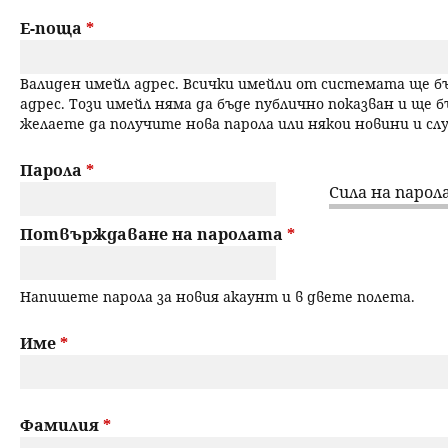
a
н
Е-поща
*
r
ю
Валиден имейл адрес. Всички имейли от системата ще 
y
адрес. Този имейл няма да бъде публично показван и ще б
желаете да получите нова парола или някои новини и с
t
a
Парола
*
Сила на парола
b
Потвърждаване на паролата
*
s
Напишете парола за новия акаунт и в двете полета.
Име
*
Фамилия
*