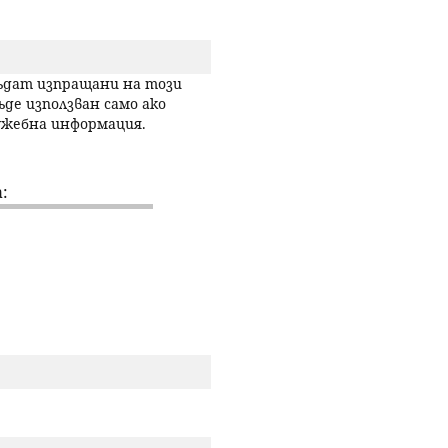
р
с
бъдат изпращани на този
ъде използван само ако
лужебна информация.
е
н
:
е