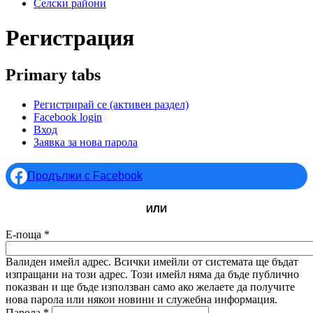
Селски райони
Регистрация
Primary tabs
Регистрирай се
(активен раздел)
Facebook login
Вход
Заявка за нова парола
Продължи с Facebook
ИЛИ
Е-поща
*
Валиден имейл адрес. Всички имейли от системата ще бъдат
изпращани на този адрес. Този имейл няма да бъде публично
показван и ще бъде използван само ако желаете да получите
нова парола или някои новини и служебна информация.
Парола
*