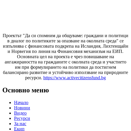
Проектът "Да си спомним да
общуваме
: граждани и политици
в диалог по политиките за опазване на околната среда" се
изпълнява с финансовата подкрепа на Исландия, Лихтенщайн
и Норвегия по линия на Финансовия механизъм на ЕИП.
Основната цел на проекта е чрез повишаване на
ангажираността на гражданите с околната среда и участието
им при формулирането на политики да постигнем
балансирано развитие и устойчиво използване на природните
ресурси.
https://www.activecitizensfund.bg
Основно меню
Начало
Новини
Видео
Ресурси
За нас
Екип