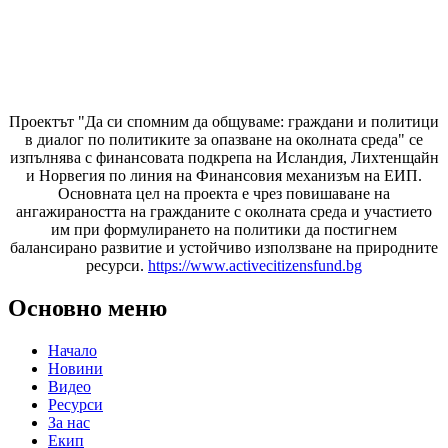
Проектът "Да си спомним да
общуваме
: граждани и политици
в диалог по политиките за опазване на околната среда" се
изпълнява с финансовата подкрепа на Исландия, Лихтенщайн
и Норвегия по линия на Финансовия механизъм на ЕИП.
Основната цел на проекта е чрез повишаване на
ангажираността на гражданите с околната среда и участието
им при формулирането на политики да постигнем
балансирано развитие и устойчиво използване на природните
ресурси.
https://www.activecitizensfund.bg
Основно меню
Начало
Новини
Видео
Ресурси
За нас
Екип