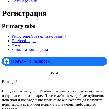
Селски райони
Регистрация
Primary tabs
Регистрирай се
(активен раздел)
Facebook login
Вход
Заявка за нова парола
Продължи с Facebook
ИЛИ
Е-поща
*
Валиден имейл адрес. Всички имейли от системата ще бъдат
изпращани на този адрес. Този имейл няма да бъде публично
показван и ще бъде използван само ако желаете да получите
нова парола или някои новини и служебна информация.
Парола
*