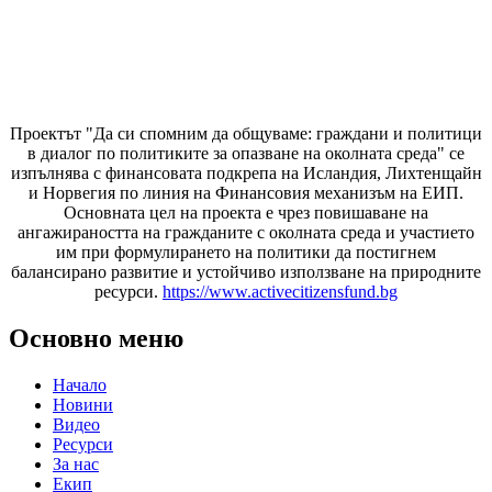
Проектът "Да си спомним да
общуваме
: граждани и политици
в диалог по политиките за опазване на околната среда" се
изпълнява с финансовата подкрепа на Исландия, Лихтенщайн
и Норвегия по линия на Финансовия механизъм на ЕИП.
Основната цел на проекта е чрез повишаване на
ангажираността на гражданите с околната среда и участието
им при формулирането на политики да постигнем
балансирано развитие и устойчиво използване на природните
ресурси.
https://www.activecitizensfund.bg
Основно меню
Начало
Новини
Видео
Ресурси
За нас
Екип