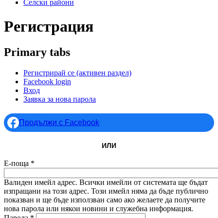
Селски райони
Регистрация
Primary tabs
Регистрирай се
(активен раздел)
Facebook login
Вход
Заявка за нова парола
Продължи с Facebook
ИЛИ
Е-поща
*
Валиден имейл адрес. Всички имейли от системата ще бъдат
изпращани на този адрес. Този имейл няма да бъде публично
показван и ще бъде използван само ако желаете да получите
нова парола или някои новини и служебна информация.
Парола
*