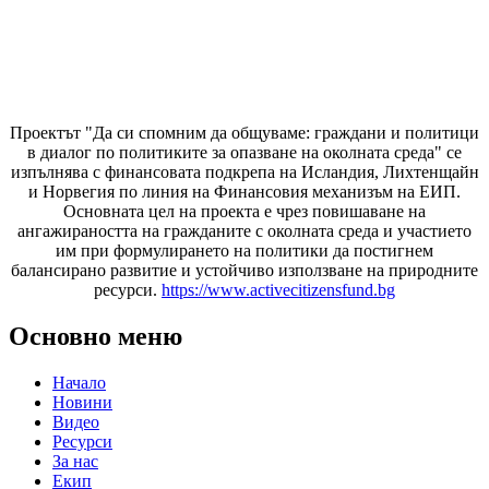
Проектът "Да си спомним да
общуваме
: граждани и политици
в диалог по политиките за опазване на околната среда" се
изпълнява с финансовата подкрепа на Исландия, Лихтенщайн
и Норвегия по линия на Финансовия механизъм на ЕИП.
Основната цел на проекта е чрез повишаване на
ангажираността на гражданите с околната среда и участието
им при формулирането на политики да постигнем
балансирано развитие и устойчиво използване на природните
ресурси.
https://www.activecitizensfund.bg
Основно меню
Начало
Новини
Видео
Ресурси
За нас
Екип