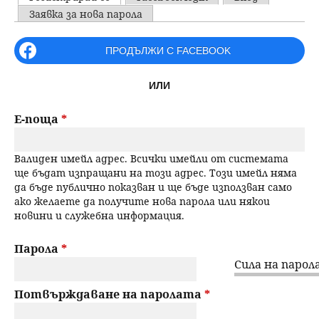
u
P
Заявка за нова парола
н
ъ
r
ПРОДЪЛЖИ С FACEBOOK
ю
р
i
ИЛИ
m
с
a
Е-поща
*
е
r
Валиден имейл адрес. Всички имейли от системата
н
y
ще бъдат изпращани на този адрес. Този имейл няма
да бъде публично показван и ще бъде използван само
t
е
ако желаете да получите нова парола или някои
новини и служебна информация.
a
b
Парола
*
Сила на парола
s
Потвърждаване на паролата
*