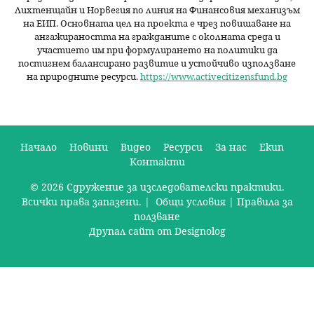
Лихтенщайн и Норвегия по линия на Финансовия механизъм
на ЕИП. Основната цел на проекта е чрез повишаване на
ангажираността на гражданите с околната среда и
участието им при формулирането на политики да
постигнем балансирано развитие и устойчиво използване
на природните ресурси.
https://www.activecitizensfund.bg
Начало
Новини
Видео
Ресурси
За нас
Екип
Контакти
О
© 2026 Сдружение за изследователски практики.
с
Всички права запазени. |
Общи условия
|
Правила за
н
ползване
Друпал сайт от Designolog
о
в
н