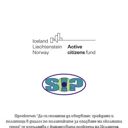
Проектът "Да си спомним да
общуваме
: граждани и
политици в диалог по политиките за опазване на околната
среда" се изпълнява с финансовата подкрепа на Исландия,