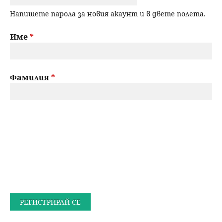
Напишете парола за новия акаунт и в двете полета.
Име
*
Фамилия
*