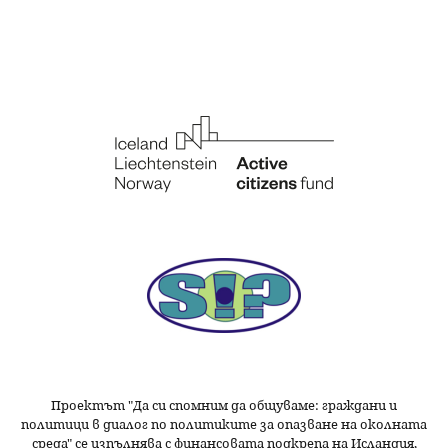
Проектът "Да си спомним да
общуваме
: граждани и
политици в диалог по политиките за опазване на околната
среда" се изпълнява с финансовата подкрепа на Исландия,