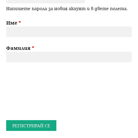
Напишете парола за новия акаунт и в двете полета.
Име
*
Фамилия
*