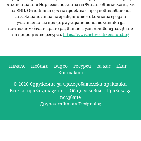
Лихтенщайн и Норвегия по линия на Финансовия механизъм
на ЕИП. Основната цел на проекта е чрез повишаване на
ангажираността на гражданите с околната среда и
участието им при формулирането на политики да
постигнем балансирано развитие и устойчиво използване
на природните ресурси.
https://www.activecitizensfund.bg
Начало
Новини
Видео
Ресурси
За нас
Екип
Контакти
О
© 2026 Сдружение за изследователски практики.
с
Всички права запазени. |
Общи условия
|
Правила за
н
ползване
Друпал сайт от Designolog
о
в
н