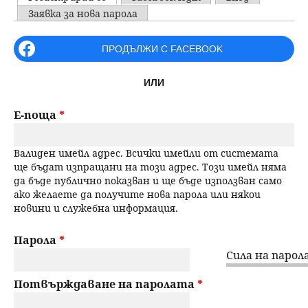
u
P
Заявка за нова парола
н
ъ
r
ПРОДЪЛЖИ С FACEBOOK
ю
р
i
ИЛИ
m
с
a
Е-поща
*
е
r
Валиден имейл адрес. Всички имейли от системата
н
y
ще бъдат изпращани на този адрес. Този имейл няма
да бъде публично показван и ще бъде използван само
t
е
ако желаете да получите нова парола или някои
новини и служебна информация.
a
b
Парола
*
Сила на парола
s
Потвърждаване на паролата
*