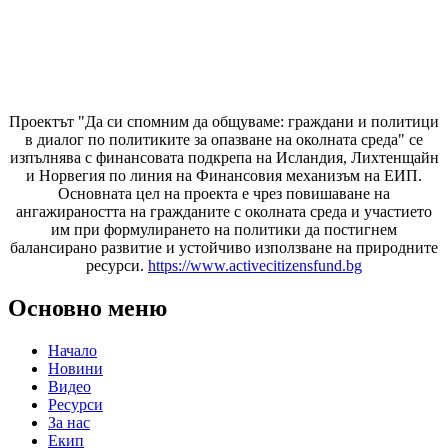
Проектът "Да си спомним да
общуваме
: граждани и политици
в диалог по политиките за опазване на околната среда" се
изпълнява с финансовата подкрепа на Исландия, Лихтенщайн
и Норвегия по линия на Финансовия механизъм на ЕИП.
Основната цел на проекта е чрез повишаване на
ангажираността на гражданите с околната среда и участието
им при формулирането на политики да постигнем
балансирано развитие и устойчиво използване на природните
ресурси.
https://www.activecitizensfund.bg
Основно меню
Начало
Новини
Видео
Ресурси
За нас
Екип