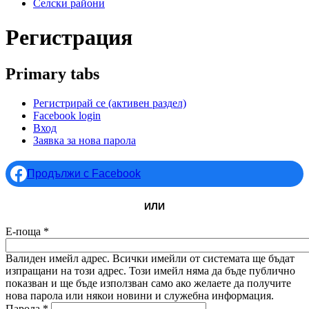
Селски райони
Регистрация
Primary tabs
Регистрирай се
(активен раздел)
Facebook login
Вход
Заявка за нова парола
Продължи с Facebook
ИЛИ
Е-поща
*
Валиден имейл адрес. Всички имейли от системата ще бъдат
изпращани на този адрес. Този имейл няма да бъде публично
показван и ще бъде използван само ако желаете да получите
нова парола или някои новини и служебна информация.
Парола
*