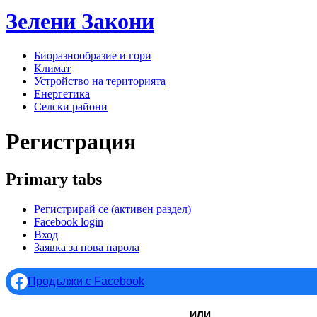
Зелени
Закони
Биоразнообразие и гори
Климат
Устройство на територията
Енергетика
Селски райони
Регистрация
Primary tabs
Регистрирай се
(активен раздел)
Facebook login
Вход
Заявка за нова парола
Продължи с Facebook
ИЛИ