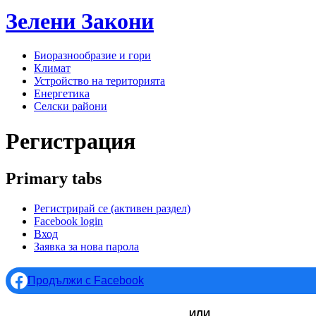
Зелени
Закони
Биоразнообразие и гори
Климат
Устройство на територията
Енергетика
Селски райони
Регистрация
Primary tabs
Регистрирай се
(активен раздел)
Facebook login
Вход
Заявка за нова парола
Продължи с Facebook
ИЛИ