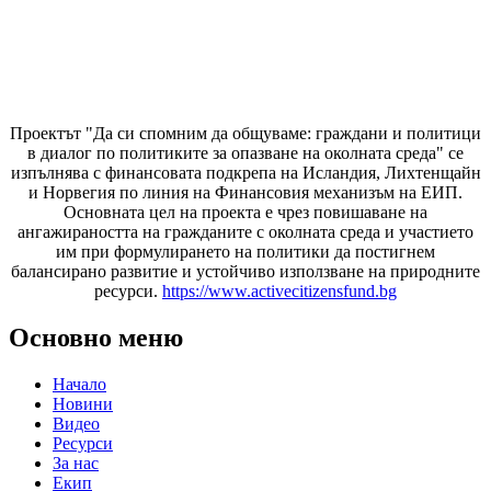
Проектът "Да си спомним да
общуваме
: граждани и политици
в диалог по политиките за опазване на околната среда" се
изпълнява с финансовата подкрепа на Исландия, Лихтенщайн
и Норвегия по линия на Финансовия механизъм на ЕИП.
Основната цел на проекта е чрез повишаване на
ангажираността на гражданите с околната среда и участието
им при формулирането на политики да постигнем
балансирано развитие и устойчиво използване на природните
ресурси.
https://www.activecitizensfund.bg
Основно меню
Начало
Новини
Видео
Ресурси
За нас
Екип