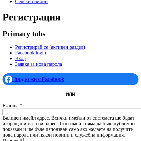
Селски райони
Регистрация
Primary tabs
Регистрирай се
(активен раздел)
Facebook login
Вход
Заявка за нова парола
Продължи с Facebook
ИЛИ
Е-поща
*
Валиден имейл адрес. Всички имейли от системата ще бъдат
изпращани на този адрес. Този имейл няма да бъде публично
показван и ще бъде използван само ако желаете да получите
нова парола или някои новини и служебна информация.
Парола
*