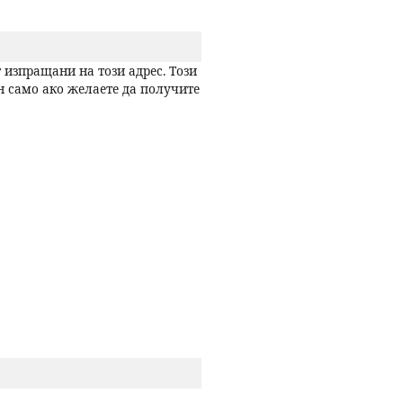
р
 изпращани на този адрес. Този
с
н само ако желаете да получите
е
н
е