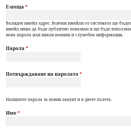
a
Е-поща
*
н
r
ю
Валиден имейл адрес. Всички имейли от системата ще бъдат
y
имейл няма да бъде публично показван и ще бъде използва
нова парола или някои новини и служебна информация.
t
a
Парола
*
b
s
Потвърждаване на паролата
*
Напишете парола за новия акаунт и в двете полета.
Име
*