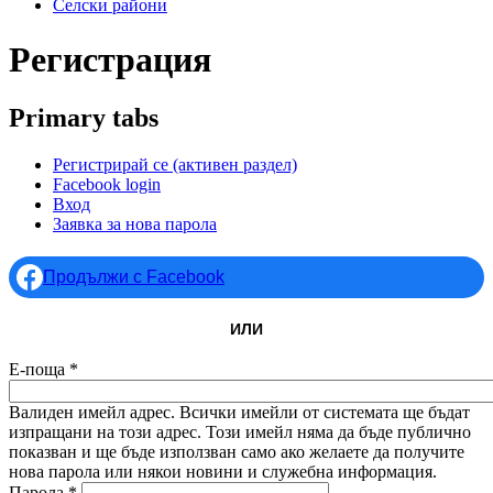
Селски райони
Регистрация
Primary tabs
Регистрирай се
(активен раздел)
Facebook login
Вход
Заявка за нова парола
Продължи с Facebook
ИЛИ
Е-поща
*
Валиден имейл адрес. Всички имейли от системата ще бъдат
изпращани на този адрес. Този имейл няма да бъде публично
показван и ще бъде използван само ако желаете да получите
нова парола или някои новини и служебна информация.
Парола
*