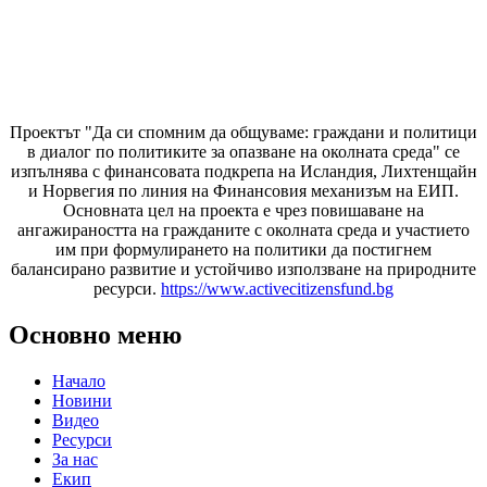
Проектът "Да си спомним да
общуваме
: граждани и политици
в диалог по политиките за опазване на околната среда" се
изпълнява с финансовата подкрепа на Исландия, Лихтенщайн
и Норвегия по линия на Финансовия механизъм на ЕИП.
Основната цел на проекта е чрез повишаване на
ангажираността на гражданите с околната среда и участието
им при формулирането на политики да постигнем
балансирано развитие и устойчиво използване на природните
ресурси.
https://www.activecitizensfund.bg
Основно меню
Начало
Новини
Видео
Ресурси
За нас
Екип